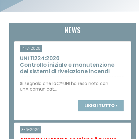
NEWS
14-7-2026
UNI 11224:2026
Controllo iniziale e manutenzione
dei sistemi di rivelazione incendi
Si segnala che lâ€™UNI ha reso noto con
unÂ comunicat...
LEGGI TUTTO ›
3-6-2026