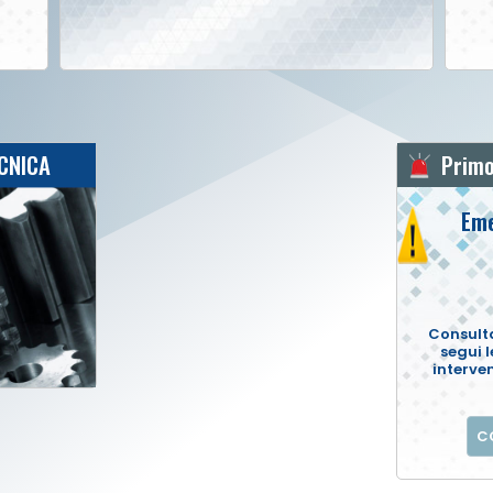
CNICA
Primo
Eme
Consulta
segui l
interve
C