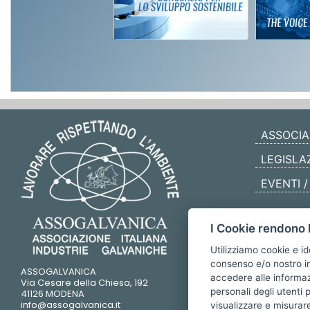
ASSOCIA
LEGISLA
EVENTI 
I Cookie rendono l
Utilizziamo cookie e id
consenso e/o nostro in
ASSOGALVANICA
accedere alle informazi
Via Cesare della Chiesa, 192
personali degli utenti 
41126 MODENA
info@assogalvanica.it
visualizzare e misurare