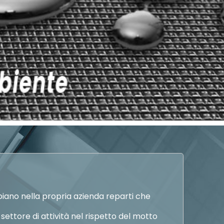
biano nella propria azienda reparti che
settore di attività nel rispetto del motto