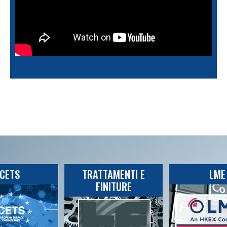
CETS
TRATTAMENTI E
LME
FINITURE