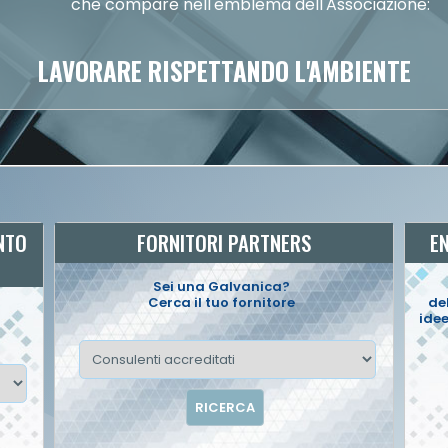
che compare nell'emblema dell'Associazione:
LAVORARE RISPETTANDO L'AMBIENTE
NTO
FORNITORI PARTNERS
E
Sei una Galvanica?
Cerca il tuo fornitore
del
idee
RICERCA